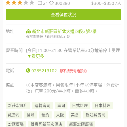
21
300880
$300~$350 /人
查看侯位狀況
地址
新北市新莊區新北大道四段3號7樓
近桃園機捷「新莊副都心」站
營業時間
[今日]11:00~21:30 在營業結束30分鐘前停止受理
▼看更多
電話
0285213102
恕不接受電話預約
備註
①本店客滿時，用餐限時1小時 ②停車場「消費折
抵」汽車 200元/半小時，最多4小時。
新莊宏匯店
迴轉壽司
壽司
日式料理
日本料理
藏壽司
排隊
預約
大阪
美食
新莊藏壽司
宏匯廣場
藏壽司新莊宏匯店
新莊宏匯廣場