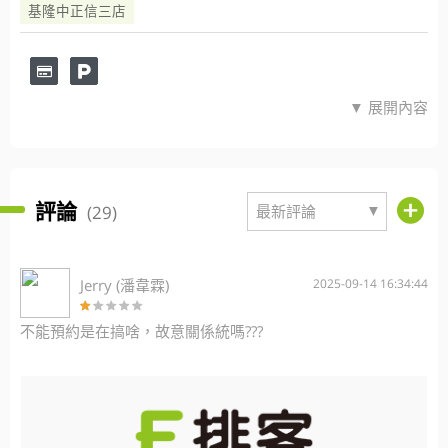
基隆中正信三店
▼ 展開內容
評論
▼
(29)
最新評論
Jerry (潘韋霖)
2025-09-14 16:34:44
不能預約是在搞啥，故意關係統嗎???