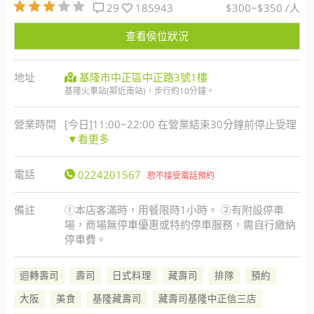
29
185943
$300~$350 /人
查看侯位狀況
地址
基隆市中正區中正路3號1樓
基隆火車站(鄰近南站)，步行約10分鐘。
營業時間
[今日]11:00~22:00 在營業結束30分鐘前停止受理
▼看更多
電話
0224201567
恕不接受電話預約
備註
①本店客滿時，用餐限時1小時。 ②有附設停車
場，商場無停車優惠或特約停車服務，需自行繳納
停車費。
迴轉壽司
壽司
日式料理
藏壽司
排隊
預約
大阪
美食
基隆藏壽司
藏壽司基隆中正信三店