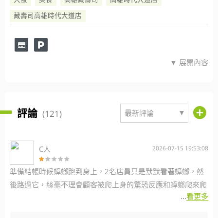
藏壽司高雄時代大道店
▼ 展開內容
評論
▼
(121)
最新評論
C人
2026-07-15 19:53:08
準備結帳時候蟑螂跑到身上，2名店員只是默默看著蟑螂，然
後路過它，絲毫不理會顧客被爬上身的驚恐反應和蟑螂爬來爬
...
看更多
去的事後清理。