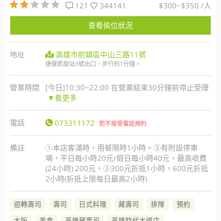
121
344141
$300~$350 /人
查看侯位狀況
地址
高雄市前鎮區中山三路11號
捷運凱旋站3號出口，步行約1分鐘。
營業時間
[今日]10:30~22:00 在營業結束30分鐘前停止受理
▼看更多
電話
073311172
恕不接受電話預約
備註
①本店客滿時，用餐限時1小時。②有附設停車
場，平日每小時20元/假日每小時40元，最高收費
(24小時) 200元。③300元折抵1小時，600元折抵
2小時(折抵上限每日最高2小時)
迴轉壽司
壽司
日式料理
藏壽司
排隊
預約
大阪
美食
高雄藏壽司
高雄時代大道店