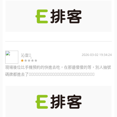
給預約時間單，後面看著比我們晚到的人，結果是現場候位號
碼一個一個先進去，是不是後面到場的人又可以拿現場候位號
碼？真不爽！ 這系統怎不能選0顆星！
沁宣ꪔ̤̮
2026-03-02 19:34:24
現場後位比手機預約的快進去吃，在那邊傻傻的等，別人抽號
碼牌都進去了👎🏻👎🏻👎🏻👎🏻👎🏻👎🏻👎🏻👎🏻👎🏻👎🏻👎🏻👎🏻👎🏻👎🏻