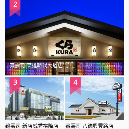
2
藏壽司 高雄時代大道店
3
4
藏壽司 新店威秀裕隆店
藏壽司 八德興豐路店