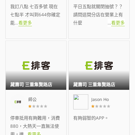
我訂八點 七百多號 現在
平日五點就關閉抽號？？
七點半 才叫到644你確定
請問這間分店在營業上有
能
...
看更多
什麼
...
看更多
藏壽司 三重集賢路店
藏壽司 三重集賢路店
師公
Jason Ho
停車抵用有夠難用，消費
有夠弱智的APP。
880，大熱天一直無法使
用，連
...
看更多