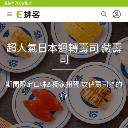
最精準的美食指標
超人氣日本迴轉壽司 藏壽
司
期間限定口味&獨家扭蛋 攻佔壽司控的
心