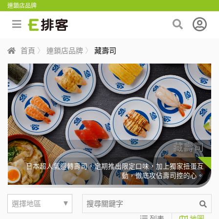
連鎖店品牌
首頁
連鎖店品牌
藏壽司
藏壽司
日本超人氣迴轉壽司，定期推出限定口味，加上獨家扭蛋互
動，徹底攻佔壽司控的心。
▼
選擇地區
列表
地圖