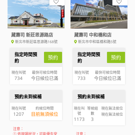
藏壽司 新莊思源路店
藏壽司 中和橋和店
新北市新莊區思源路168號
新北市中和區橋和路5號
指定時間預
指定時間預
預約
預約
約
約
現在叫號
最快可候位時間
現在叫號
最快可候位時間
734
今日候位已滿
733
今日候位已滿
預約未到候補
預約未到候補
現在叫號
約候位時間
現在叫
等候組
現在無法侯位
1207
目前無須候位
號
數
現在無法候位
1173
3
注意：
① 依現場狀況，可能優先安
注意：