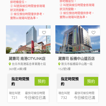
排吧檯座位。
排吧檯座位。
② 叫號與候位時間會依現場
② 叫號與候位時間會依現場
狀況而變動。
狀況而變動。
③ 候位預估時間僅供參考，
③ 候位預估時間僅供參考，
實際以現場叫號為準。
實際以現場叫號為準。
藏壽司 南港CITYLINK店
藏壽司 板橋中山遠百店
台北市南港區忠孝東路七段
新北市板橋區中山路一段
369號 A棟3樓
152號5樓
指定時間預
指定時間預
預約
預約
約
約
現在叫號
最快可候位時間
現在叫號
最快可候位時間
721
今日候位已滿
732
今日候位已滿