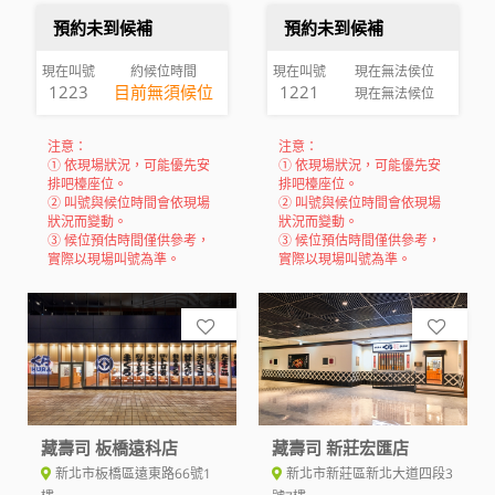
預約未到候補
預約未到候補
現在叫號
約候位時間
現在叫號
現在無法侯位
1223
目前無須候位
1221
現在無法候位
注意：
注意：
① 依現場狀況，可能優先安
① 依現場狀況，可能優先安
排吧檯座位。
排吧檯座位。
② 叫號與候位時間會依現場
② 叫號與候位時間會依現場
狀況而變動。
狀況而變動。
③ 候位預估時間僅供參考，
③ 候位預估時間僅供參考，
實際以現場叫號為準。
實際以現場叫號為準。
藏壽司 板橋遠科店
藏壽司 新莊宏匯店
新北市板橋區遠東路66號1
新北市新莊區新北大道四段3