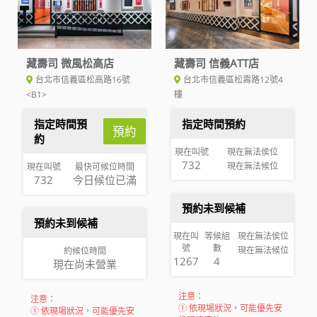
藏壽司 微風松高店
藏壽司 信義ATT店
台北市信義區松高路16號
台北市信義區松壽路12號4
<B1>
樓
指定時間預
指定時間預約
預約
約
現在叫號
現在無法侯位
732
現在無法候位
現在叫號
最快可候位時間
732
今日候位已滿
預約未到候補
預約未到候補
現在叫
等候組
現在無法侯位
號
數
現在無法候位
約候位時間
1267
4
現在尚未營業
注意：
注意：
① 依現場狀況，可能優先安
① 依現場狀況，可能優先安