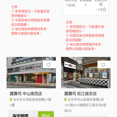
現在叫號
等候組數
約候位時
1446
1
間
注意：
~10分
① 依現場狀況，可能優先安
排吧檯座位。
② 叫號與候位時間會依現場
注意：
狀況而變動。
① 依現場狀況，可能優先安
③ 候位預估時間僅供參考，
排吧檯座位。
實際以現場叫號為準。
② 叫號與候位時間會依現場
狀況而變動。
③ 候位預估時間僅供參考，
實際以現場叫號為準。
藏壽司 中山南西店
藏壽司 松江南京店
台北市大同區南京西路57號
台北市中山區南京東路2段
2樓
101號B1F(捷運松江南京站8號
出口)
預約
指定時間