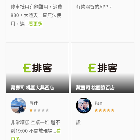
停車抵用有夠難用，消費
有夠弱智的APP。
880，大熱天一直無法使
用，連
...
看更多
藏壽司 桃園大興西店
藏壽司 桃園遠百店
許佳
Pan
非常糟糕 空桌一堆 還不
讚
到19:00 不開放現場
...
看
更多