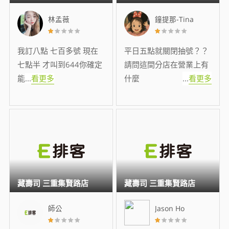
林孟薇
鐘提那-Tina
我訂八點 七百多號 現在
平日五點就關閉抽號？？
七點半 才叫到644你確定
請問這間分店在營業上有
能
...
看更多
什麼
...
看更多
藏壽司 三重集賢路店
藏壽司 三重集賢路店
師公
Jason Ho