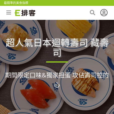
最精準的美食指標
超人氣日本迴轉壽司 藏壽
司
期間限定口味&獨家扭蛋 攻佔壽司控的
心