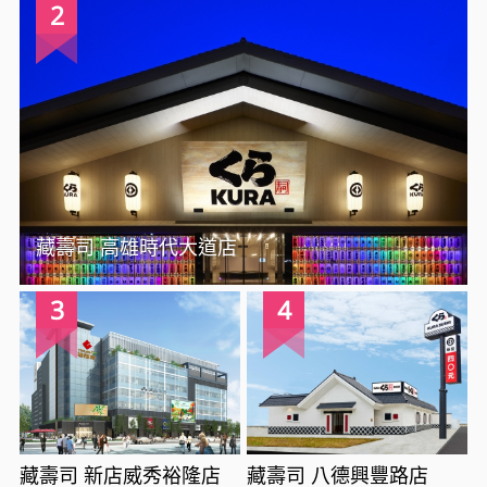
2
藏壽司 高雄時代大道店
3
4
藏壽司 新店威秀裕隆店
藏壽司 八德興豐路店