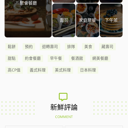
聚會餐廳
壽司
家庭聚餐
下午茶
鬆餅
預約
迴轉壽司
排隊
美食
藏壽司
甜點
約會餐廳
早午餐
餐酒館
網美餐廳
高CP值
義式料理
美式料理
日本料理
新鮮評論
COMMENT