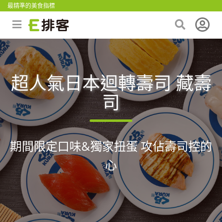
最精準的美食指標
超人氣日本迴轉壽司 藏壽
司
期間限定口味&獨家扭蛋 攻佔壽司控的
心