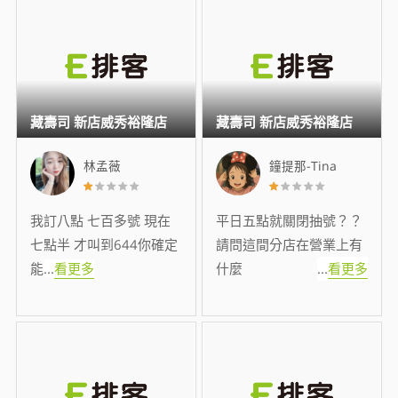
藏壽司 新店威秀裕隆店
藏壽司 新店威秀裕隆店
林孟薇
鐘提那-Tina
我訂八點 七百多號 現在
平日五點就關閉抽號？？
七點半 才叫到644你確定
請問這間分店在營業上有
能
...
看更多
什麼
...
看更多