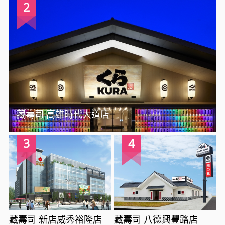
2
藏壽司 高雄時代大道店
3
4
藏壽司 新店威秀裕隆店
藏壽司 八德興豐路店