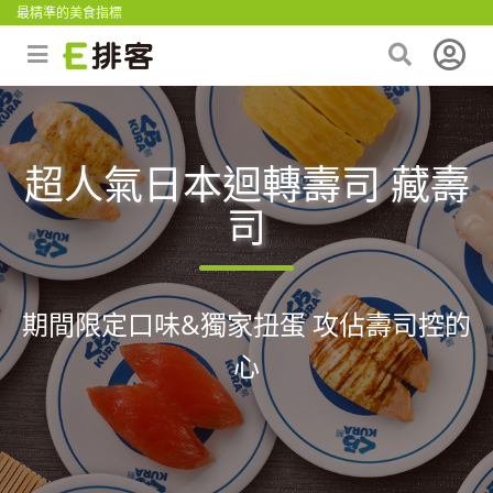
最精準的美食指標
超人氣日本迴轉壽司 藏壽
司
期間限定口味&獨家扭蛋 攻佔壽司控的
心