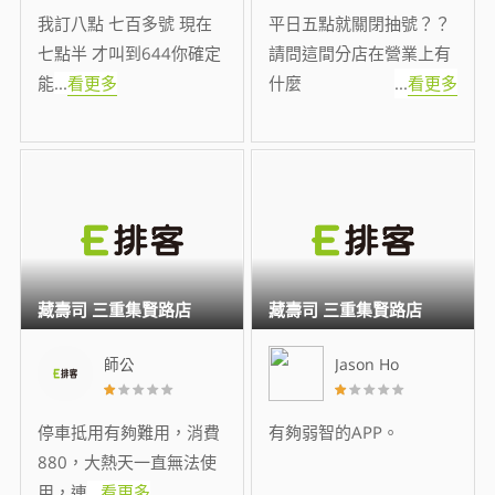
我訂八點 七百多號 現在
平日五點就關閉抽號？？
七點半 才叫到644你確定
請問這間分店在營業上有
能
...
看更多
什麼
...
看更多
藏壽司 三重集賢路店
藏壽司 三重集賢路店
師公
Jason Ho
停車抵用有夠難用，消費
有夠弱智的APP。
880，大熱天一直無法使
用，連
...
看更多