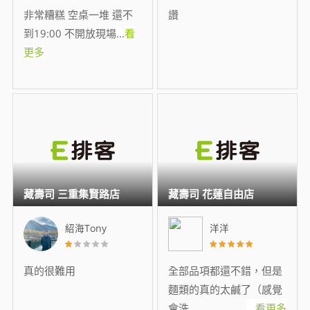
非常糟糕 空桌一堆 還不
讚
到19:00 不開放現場
...
看
更多
藏壽司 三重集賢路店
藏壽司 花蓮自由店
紹海Tony
洋洋
真的很難用
全部品項都還不錯，但是
麵類的真的太鹹了（感覺
會洗
...
看更多