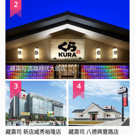
2
藏壽司 高雄時代大道店
3
4
藏壽司 新店威秀裕隆店
藏壽司 八德興豐路店