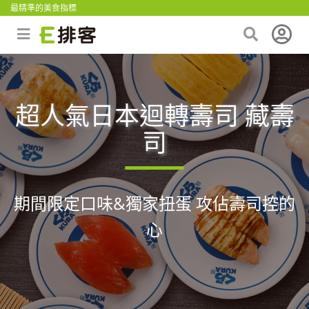
最精準的美食指標
超人氣日本迴轉壽司 藏壽
司
期間限定口味&獨家扭蛋 攻佔壽司控的
心