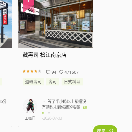
藏壽司 高雄時代大道店
藏壽司 新
138
343611
迴轉壽司
壽司
日式料理
迴轉壽司
還沒
準備結帳時候蟑螂跑到
叫
身上，2名店員只是默
都是
看更
看更
多
-2026-07-15
-2026
C人
搜尋