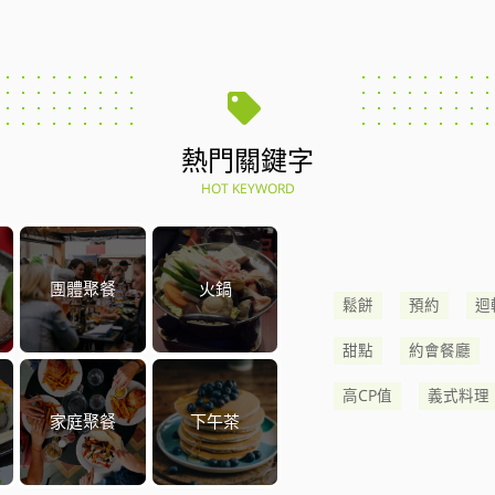
熱門關鍵字
HOT KEYWORD
團體聚餐
火鍋
鬆餅
預約
迴
甜點
約會餐廳
高CP值
義式料理
家庭聚餐
下午茶