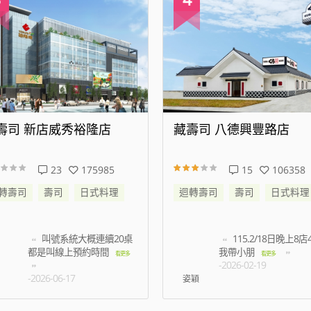
壽司 八德興豐路店
藏壽司 松江南京店
15
106358
94
471607
轉壽司
壽司
日式料理
迴轉壽司
壽司
日式料理
115.2/18日晚上8店45分
等了半小時以上都
我帶小朋
有預約未到候補的名額
看更多
-2026-02-19
多
-2026-07-03
穎
王振洋