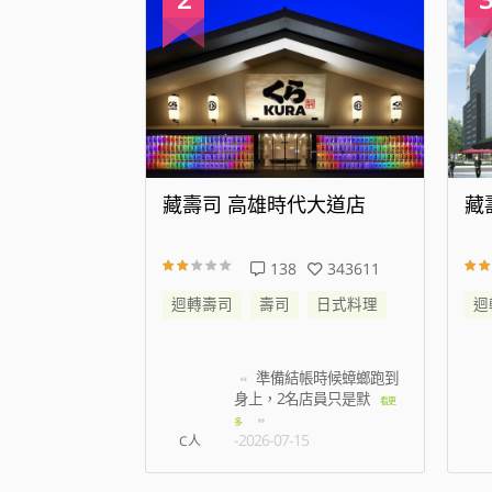
代大道店
藏壽司 新店威秀裕隆店
藏
343611
23
175985
日式料理
迴轉壽司
壽司
日式料理
迴
帳時候蟑螂跑到
叫號系統大概連續20桌
名店員只是默
都是叫線上預約時間
看更
看更多
5
-2026-06-17
姿