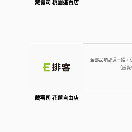
藏壽司 桃園遠百店
全部品項都還不錯，
（感覺
藏壽司 花蓮自由店