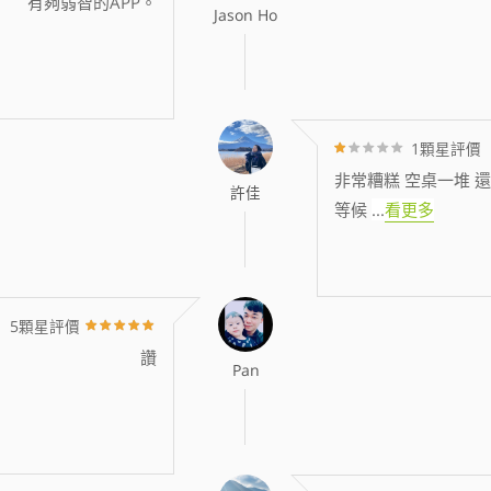
有夠弱智的APP。
Jason Ho
1顆星評價
非常糟糕 空桌一堆 還
許佳
等候
...
看更多
5顆星評價
讚
Pan