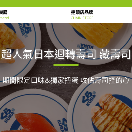
餐廳
連鎖店品牌
mend
CHAIN STORE
超人氣日本迴轉壽司 藏壽司
期間限定口味&獨家扭蛋 攻佔壽司控的心