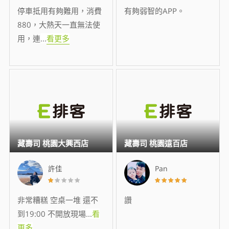
停車抵用有夠難用，消費
有夠弱智的APP。
880，大熱天一直無法使
用，連
...
看更多
藏壽司 桃園大興西店
藏壽司 桃園遠百店
許佳
Pan
非常糟糕 空桌一堆 還不
讚
到19:00 不開放現場
...
看
更多