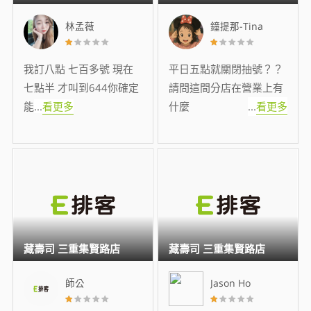
林孟薇
鐘提那-Tina
我訂八點 七百多號 現在
平日五點就關閉抽號？？
七點半 才叫到644你確定
請問這間分店在營業上有
能
...
看更多
什麼
...
看更多
藏壽司 三重集賢路店
藏壽司 三重集賢路店
師公
Jason Ho