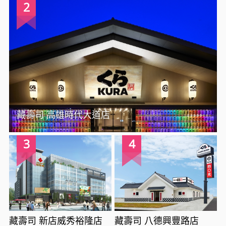
2
藏壽司 高雄時代大道店
3
4
藏壽司 新店威秀裕隆店
藏壽司 八德興豐路店