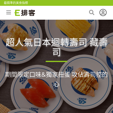
最精準的美食指標
超人氣日本迴轉壽司 藏壽
司
期間限定口味&獨家扭蛋 攻佔壽司控的
心