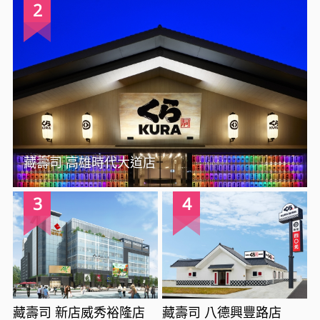
2
藏壽司 高雄時代大道店
3
4
藏壽司 新店威秀裕隆店
藏壽司 八德興豐路店