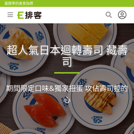
最精準的美食指標
超人氣日本迴轉壽司 藏壽
司
期間限定口味&獨家扭蛋 攻佔壽司控的
心