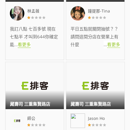
林孟薇
鐘提那-Tina
我訂八點 七百多號 現在
平日五點就關閉抽號？？
七點半 才叫到644你確定
請問這間分店在營業上有
能
...
看更多
什麼
...
看更多
藏壽司 三重集賢路店
藏壽司 三重集賢路店
師公
Jason Ho