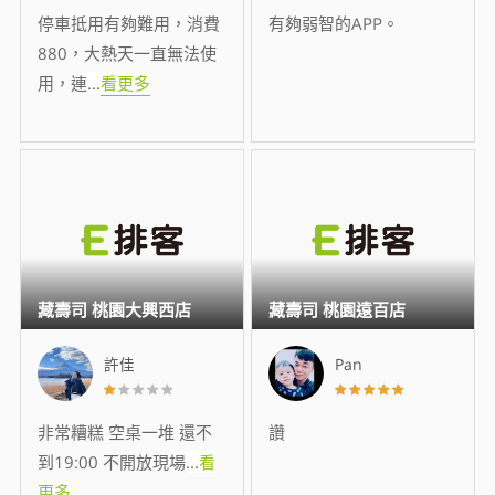
停車抵用有夠難用，消費
有夠弱智的APP。
880，大熱天一直無法使
用，連
...
看更多
藏壽司 桃園大興西店
藏壽司 桃園遠百店
許佳
Pan
非常糟糕 空桌一堆 還不
讚
到19:00 不開放現場
...
看
更多