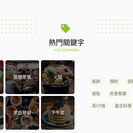
熱門關鍵字
HOT KEYWORD
團體聚餐
火鍋
鬆餅
預約
迴
甜點
約會餐廳
高CP值
義式料理
家庭聚餐
下午茶