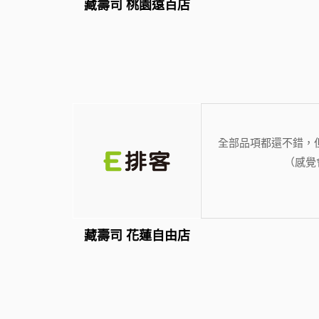
藏壽司 桃園遠百店
全部品項都還不錯，
（感覺
藏壽司 花蓮自由店