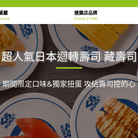
餐廳
連鎖店品牌
mend
CHAIN STORE
超人氣日本迴轉壽司 藏壽司
期間限定口味&獨家扭蛋 攻佔壽司控的心