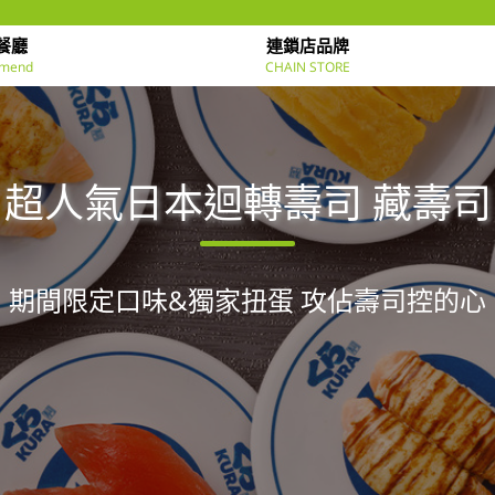
餐廳
連鎖店品牌
mend
CHAIN STORE
超人氣日本迴轉壽司 藏壽司
期間限定口味&獨家扭蛋 攻佔壽司控的心