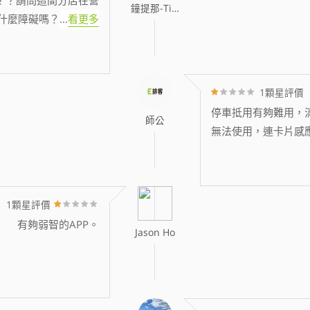
鐘提那-Tina
什麼障礙嗎？
...
看更多
1顆星評價
停車抵用有夠難用，消
師公
無法使用，連卡片感
1顆星評價
有夠弱智的APP。
Jason Ho