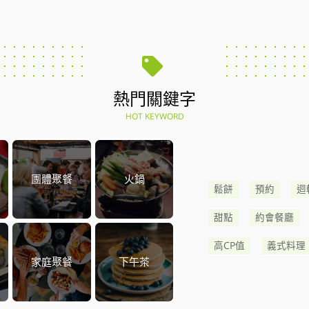
熱門關鍵字
HOT KEYWORD
團體聚餐
火鍋
鬆餅
預約
迴
甜點
約會餐廳
高CP值
義式料理
家庭聚餐
下午茶