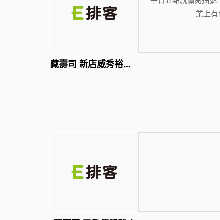
業上有
藏壽司 新店威秀裕隆店