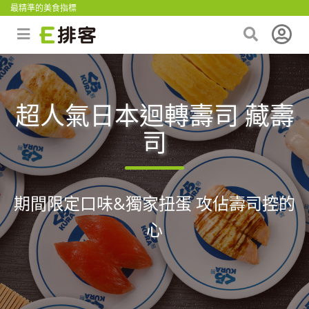
最精準的美食指標
超人氣日本迴轉壽司 藏壽
司
期間限定口味&獨家扭蛋 攻佔壽司控的
心