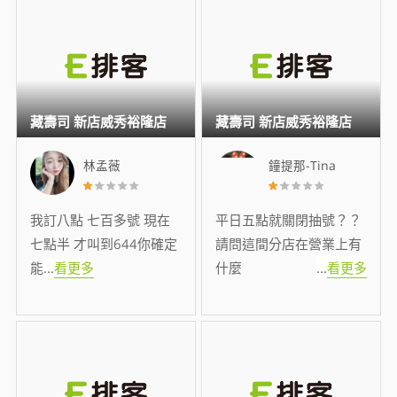
藏壽司 新店威秀裕隆店
藏壽司 新店威秀裕隆店
林孟薇
鐘提那-Tina
我訂八點 七百多號 現在
平日五點就關閉抽號？？
七點半 才叫到644你確定
請問這間分店在營業上有
能
...
看更多
什麼
...
看更多