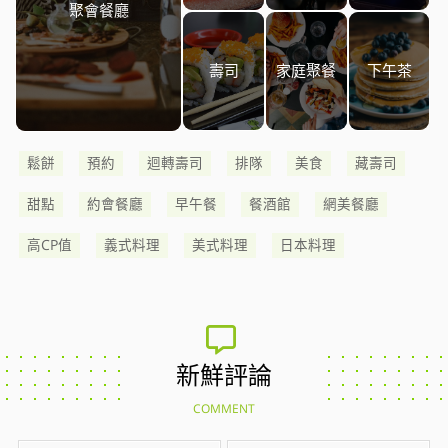
聚會餐廳
壽司
家庭聚餐
下午茶
鬆餅
預約
迴轉壽司
排隊
美食
藏壽司
甜點
約會餐廳
早午餐
餐酒館
網美餐廳
高CP值
義式料理
美式料理
日本料理
新鮮評論
COMMENT