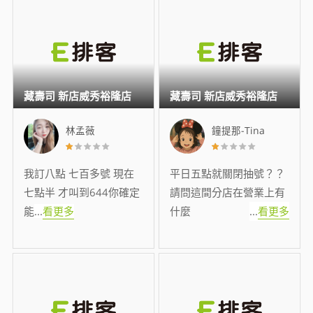
藏壽司 新店威秀裕隆店
藏壽司 新店威秀裕隆店
林孟薇
鐘提那-Tina
我訂八點 七百多號 現在
平日五點就關閉抽號？？
七點半 才叫到644你確定
請問這間分店在營業上有
能
...
看更多
什麼
...
看更多