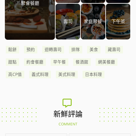
聚會餐廳
壽司
家庭聚餐
下午茶
鬆餅
預約
迴轉壽司
排隊
美食
藏壽司
甜點
約會餐廳
早午餐
餐酒館
網美餐廳
高CP值
義式料理
美式料理
日本料理
新鮮評論
COMMENT