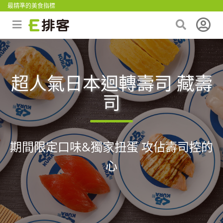
最精準的美食指標
超人氣日本迴轉壽司 藏壽
司
期間限定口味&獨家扭蛋 攻佔壽司控的
心