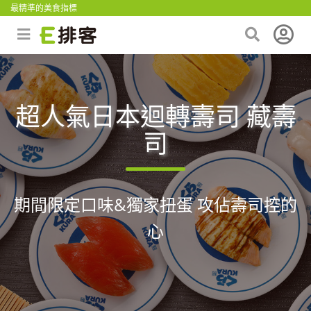
最精準的美食指標
超人氣日本迴轉壽司 藏壽
司
期間限定口味&獨家扭蛋 攻佔壽司控的
心