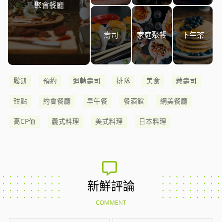
聚會餐廳
壽司
家庭聚餐
下午茶
鬆餅
預約
迴轉壽司
排隊
美食
藏壽司
甜點
約會餐廳
早午餐
餐酒館
網美餐廳
高CP值
義式料理
美式料理
日本料理
新鮮評論
COMMENT