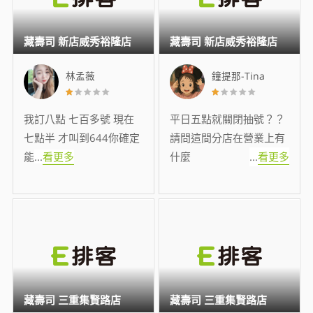
藏壽司 新店威秀裕隆店
藏壽司 新店威秀裕隆店
林孟薇
鐘提那-Tina
我訂八點 七百多號 現在
平日五點就關閉抽號？？
七點半 才叫到644你確定
請問這間分店在營業上有
能
...
看更多
什麼
...
看更多
藏壽司 三重集賢路店
藏壽司 三重集賢路店