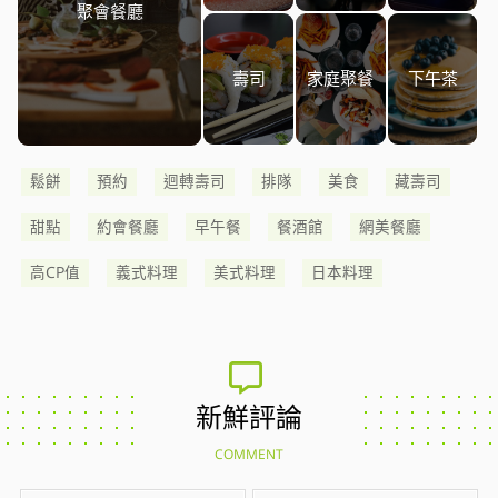
聚會餐廳
壽司
家庭聚餐
下午茶
鬆餅
預約
迴轉壽司
排隊
美食
藏壽司
甜點
約會餐廳
早午餐
餐酒館
網美餐廳
高CP值
義式料理
美式料理
日本料理
新鮮評論
COMMENT