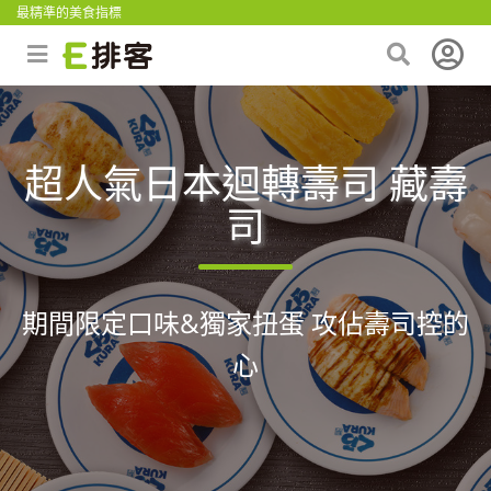
最精準的美食指標
超人氣日本迴轉壽司 藏壽
司
期間限定口味&獨家扭蛋 攻佔壽司控的
心