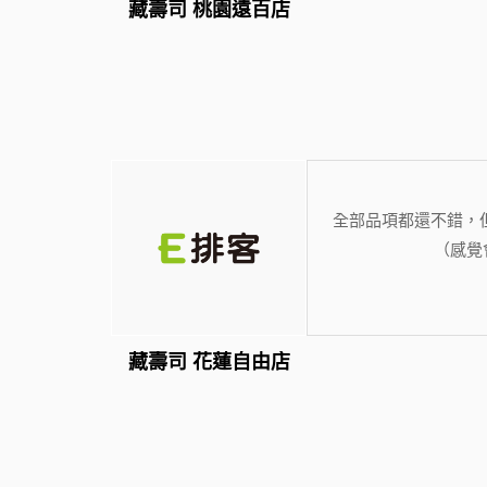
藏壽司 桃園遠百店
全部品項都還不錯，
（感覺
藏壽司 花蓮自由店