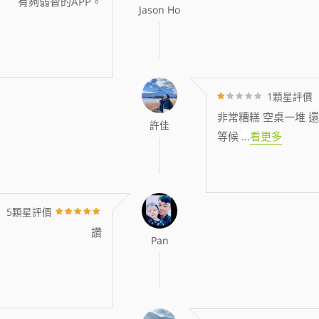
有夠弱智的APP。
Jason Ho
1顆星評價
非常糟糕 空桌一堆 還
許佳
等候
...
看更多
5顆星評價
讚
Pan