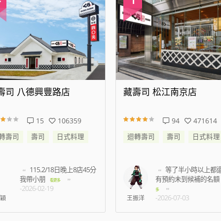
壽司 八德興豐路店
藏壽司 松江南京店
15
106359
94
471614
轉壽司
壽司
日式料理
迴轉壽司
壽司
日式料理
115.2/18日晚上8店45分
等了半小時以上都
我帶小朋
有預約未到候補的名額
看更多
-2026-02-19
多
-2026-07-03
穎
王振洋