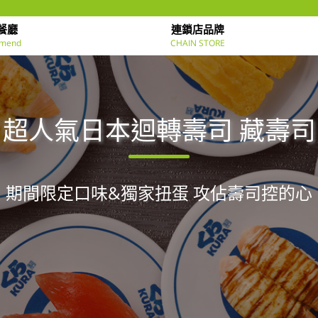
餐廳
連鎖店品牌
mend
CHAIN STORE
超人氣日本迴轉壽司 藏壽司
期間限定口味&獨家扭蛋 攻佔壽司控的心