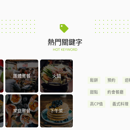
熱門關鍵字
HOT KEYWORD
團體聚餐
火鍋
鬆餅
預約
迴
甜點
約會餐廳
高CP值
義式料理
家庭聚餐
下午茶