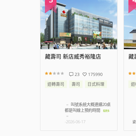
代大道店
藏壽司 新店威秀裕隆店
藏
343617
23
175990
日式料理
迴轉壽司
壽司
日式料理
迴
帳時候蟑螂跑到
叫號系統大概連續20桌
名店員只是默
都是叫線上預約時間
看更
看更多
5
-2026-06-17
姿