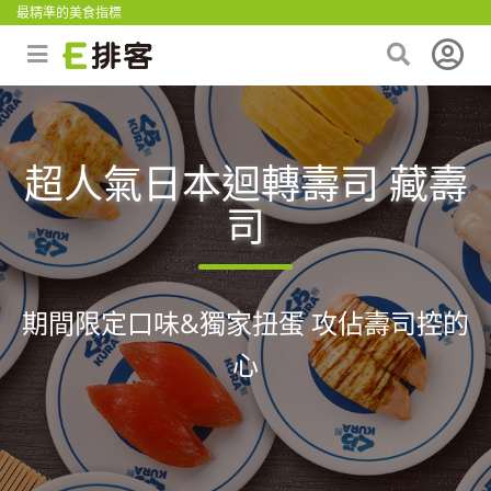
最精準的美食指標
超人氣日本迴轉壽司 藏壽
司
期間限定口味&獨家扭蛋 攻佔壽司控的
心