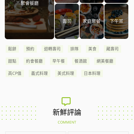
聚會餐廳
壽司
家庭聚餐
下午茶
鬆餅
預約
迴轉壽司
排隊
美食
藏壽司
甜點
約會餐廳
早午餐
餐酒館
網美餐廳
高CP值
義式料理
美式料理
日本料理
新鮮評論
COMMENT