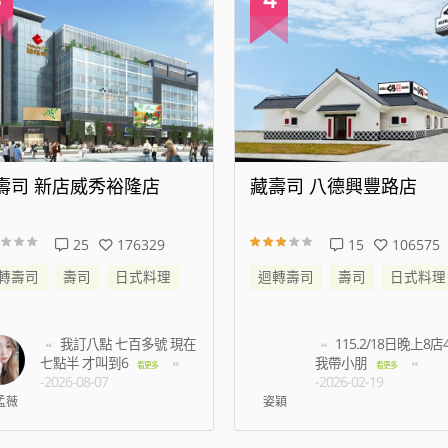
壽司 八德興豐路店
藏壽司 松江南京店
15
106575
94
472003
轉壽司
壽司
日式料理
迴轉壽司
壽司
日式料理
115.2/18日晚上8店45分
等了半小時以上都
我帶小朋
有預約未到候補的名額
看更多
-2026-02-19
多
-2026-07-03
穎
王振洋