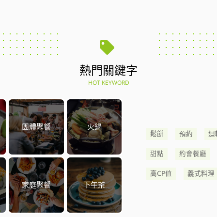
熱門關鍵字
HOT KEYWORD
團體聚餐
火鍋
鬆餅
預約
迴
甜點
約會餐廳
高CP值
義式料理
家庭聚餐
下午茶