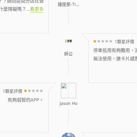
？？請問這間分店在營
鐘提那-Tina
什麼障礙嗎？
...
看更多
1顆星評價
停車抵用有夠難用，消
師公
無法使用，連卡片感
1顆星評價
有夠弱智的APP。
Jason Ho