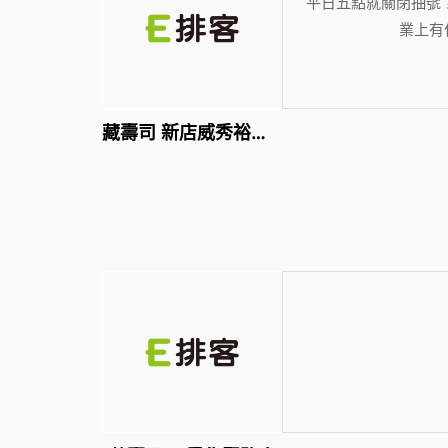
平日五點就關閉抽號
業上有
藏壽司 新店威秀裕隆店