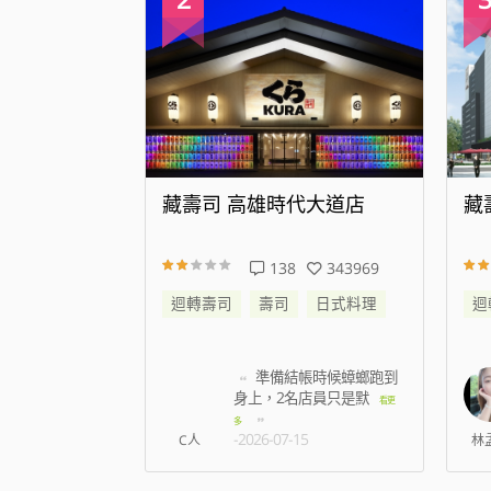
代大道店
藏壽司 新店威秀裕隆店
藏
343969
25
176329
日式料理
迴轉壽司
壽司
日式料理
迴
帳時候蟑螂跑到
我訂八點 七百多號 現在
名店員只是默
七點半 才叫到6
看更
看更多
-2026-08-07
5
林孟薇
姿