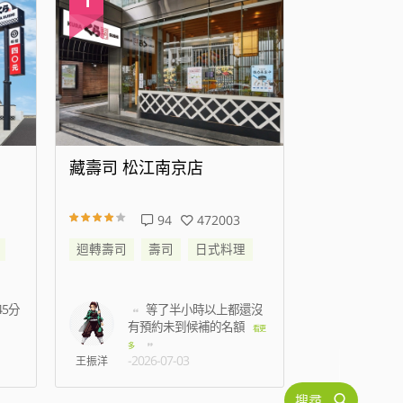
藏壽司 高雄時代大道店
藏壽司 新
138
343969
迴轉壽司
壽司
日式料理
迴轉壽司
還沒
準備結帳時候蟑螂跑到
我
身上，2名店員只是默
七點
看更
看更
-2026
多
-2026-07-15
C人
林孟薇
搜尋