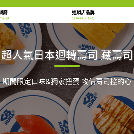
餐廳
連鎖店品牌
mend
CHAIN STORE
超人氣日本迴轉壽司 藏壽司
期間限定口味&獨家扭蛋 攻佔壽司控的心