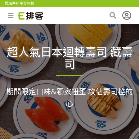
最精準的美食指標
超人氣日本迴轉壽司 藏壽
司
期間限定口味&獨家扭蛋 攻佔壽司控的
心