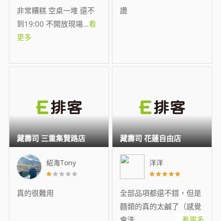
非常糟糕 空桌一堆 還不
讚
到19:00 不開放現場
...
看
更多
藏壽司 三重集賢路店
藏壽司 花蓮自由店
紹海Tony
洋洋
真的很難用
全部品項都還不錯，但是
麵類的真的太鹹了（感覺
會洗
...
看更多