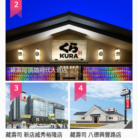
2
藏壽司 高雄時代大道店
3
4
藏壽司 新店威秀裕隆店
藏壽司 八德興豐路店