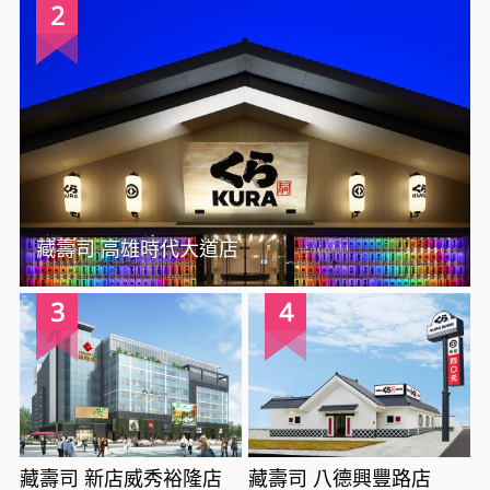
2
藏壽司 高雄時代大道店
3
4
藏壽司 新店威秀裕隆店
藏壽司 八德興豐路店