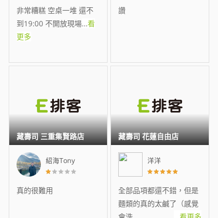
非常糟糕 空桌一堆 還不
讚
到19:00 不開放現場
...
看
更多
藏壽司 三重集賢路店
藏壽司 花蓮自由店
紹海Tony
洋洋
真的很難用
全部品項都還不錯，但是
麵類的真的太鹹了（感覺
會洗
...
看更多