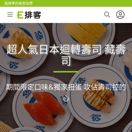
最精準的美食指標
超人氣日本迴轉壽司 藏壽
司
期間限定口味&獨家扭蛋 攻佔壽司控的
心