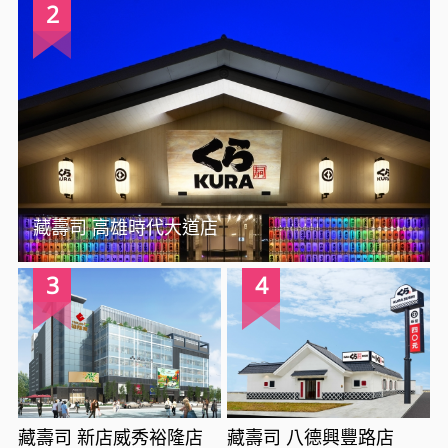
2
藏壽司 高雄時代大道店
3
4
藏壽司 新店威秀裕隆店
藏壽司 八德興豐路店