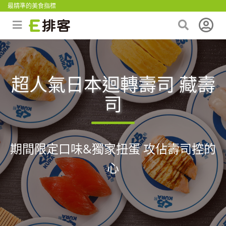
最精準的美食指標
超人氣日本迴轉壽司 藏壽
司
期間限定口味&獨家扭蛋 攻佔壽司控的
心