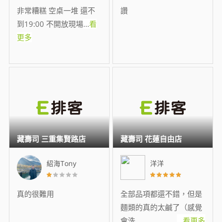
非常糟糕 空桌一堆 還不
讚
到19:00 不開放現場
...
看
更多
藏壽司 三重集賢路店
藏壽司 花蓮自由店
紹海Tony
洋洋
真的很難用
全部品項都還不錯，但是
麵類的真的太鹹了（感覺
會洗
...
看更多