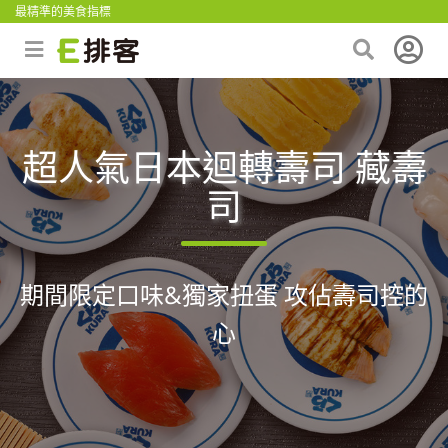
最精準的美食指標
超人氣日本迴轉壽司 藏壽
司
期間限定口味&獨家扭蛋 攻佔壽司控的
心