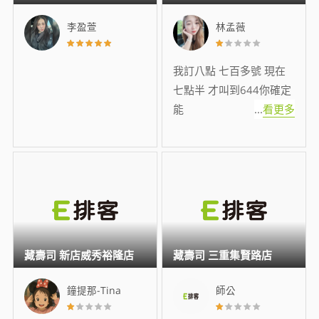
李盈萱
林孟薇
我訂八點 七百多號 現在
七點半 才叫到644你確定
能
...
看更多
藏壽司 新店威秀裕隆店
藏壽司 三重集賢路店
鐘提那-Tina
師公