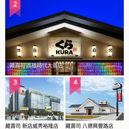
2
藏壽司 高雄時代大道店
3
4
藏壽司 新店威秀裕隆店
藏壽司 八德興豐路店