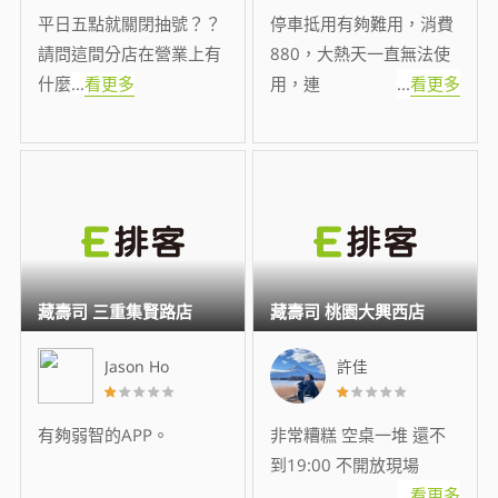
平日五點就關閉抽號？？
停車抵用有夠難用，消費
請問這間分店在營業上有
880，大熱天一直無法使
什麼
...
看更多
用，連
...
看更多
藏壽司 三重集賢路店
藏壽司 桃園大興西店
Jason Ho
許佳
有夠弱智的APP。
非常糟糕 空桌一堆 還不
到19:00 不開放現場
...
看更多