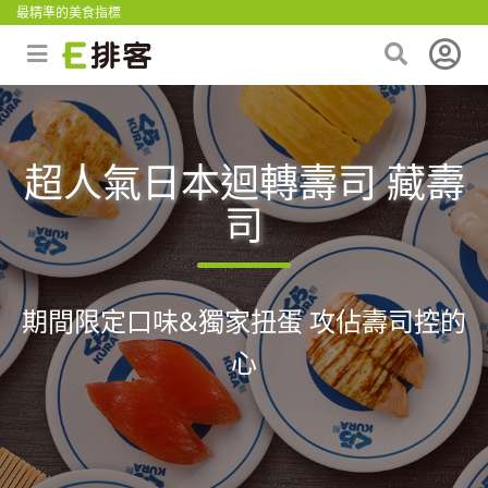
最精準的美食指標
超人氣日本迴轉壽司 藏壽
司
期間限定口味&獨家扭蛋 攻佔壽司控的
心