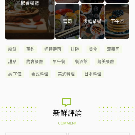
聚會餐廳
壽司
家庭聚餐
下午茶
鬆餅
預約
迴轉壽司
排隊
美食
藏壽司
甜點
約會餐廳
早午餐
餐酒館
網美餐廳
高CP值
義式料理
美式料理
日本料理
新鮮評論
COMMENT