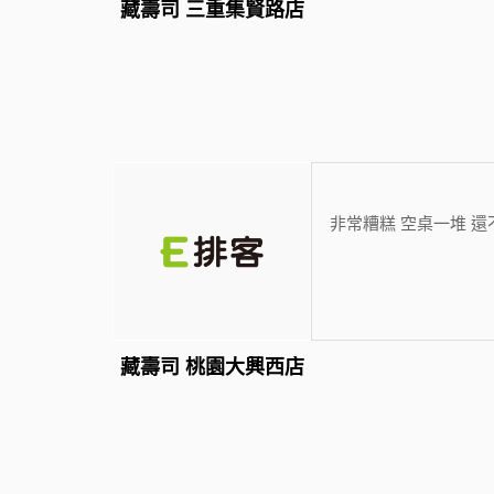
藏壽司 三重集賢路店
非常糟糕 空桌一堆 還不
藏壽司 桃園大興西店