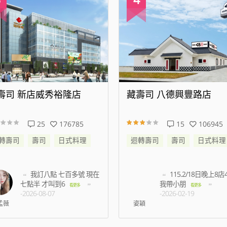
壽司 八德興豐路店
藏壽司 松江南京店
15
106945
94
472449
轉壽司
壽司
日式料理
迴轉壽司
壽司
日式料理
115.2/18日晚上8店45分
等了半小時以上都
我帶小朋
有預約未到候補的名額
看更多
-2026-02-19
多
-2026-07-03
穎
王振洋