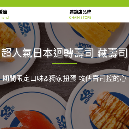
餐廳
連鎖店品牌
mend
CHAIN STORE
超人氣日本迴轉壽司 藏壽司
期間限定口味&獨家扭蛋 攻佔壽司控的心