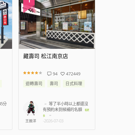
藏壽司 高雄時代大道店
藏壽司 新
138
344545
迴轉壽司
壽司
日式料理
迴轉壽司
還沒
準備結帳時候蟑螂跑到
我
身上，2名店員只是默
七點
看更
看更
-2026
多
-2026-07-15
C人
林孟薇