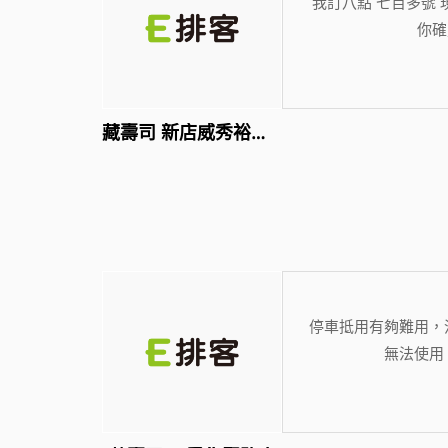
我訂八點 七百多號 
你確
藏壽司 新店威秀裕隆店
停車抵用有夠難用，
無法使用