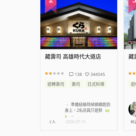
代大道店
藏壽司 新店威秀裕隆店
藏
344545
25
176785
日式料理
迴轉壽司
壽司
日式料理
迴
帳時候蟑螂跑到
我訂八點 七百多號 現在
名店員只是默
七點半 才叫到6
看更
看更多
-2026-08-07
5
林孟薇
姿