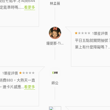
現在七點半 才叫到644
林孟薇
定能準時嗎…
...
看更多
1顆星評價
平日五點就關閉抽號
鐘提那-Tina
業上有什麼障礙嗎？
..
1顆星評價
消費880，大熱天一直
師公
，連卡片感應
...
看更多