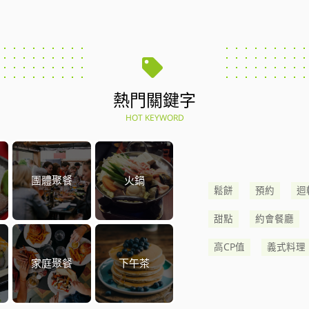
熱門關鍵字
HOT KEYWORD
團體聚餐
火鍋
鬆餅
預約
迴
甜點
約會餐廳
高CP值
義式料理
家庭聚餐
下午茶