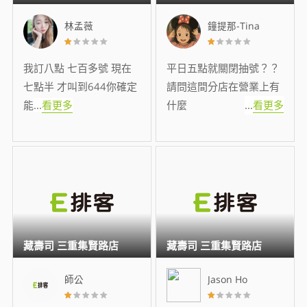
林孟薇
鐘提那-Tina
我訂八點 七百多號 現在
平日五點就關閉抽號？？
七點半 才叫到644你確定
請問這間分店在營業上有
能
...
看更多
什麼
...
看更多
藏壽司 三重集賢路店
藏壽司 三重集賢路店
師公
Jason Ho