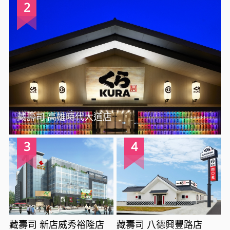
2
藏壽司 高雄時代大道店
3
4
藏壽司 新店威秀裕隆店
藏壽司 八德興豐路店