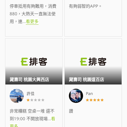
停車抵用有夠難用，消費
有夠弱智的APP。
880，大熱天一直無法使
用，連
...
看更多
藏壽司 桃園大興西店
藏壽司 桃園遠百店
許佳
Pan
非常糟糕 空桌一堆 還不
讚
到19:00 不開放現場
...
看
更多