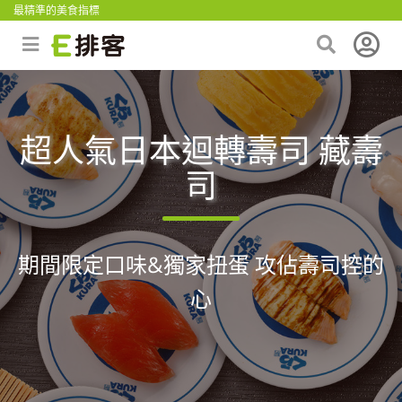
最精準的美食指標
超人氣日本迴轉壽司 藏壽
司
期間限定口味&獨家扭蛋 攻佔壽司控的
心