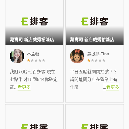
藏壽司 新店威秀裕隆店
藏壽司 新店威秀裕隆店
林孟薇
鐘提那-Tina
我訂八點 七百多號 現在
平日五點就關閉抽號？？
七點半 才叫到644你確定
請問這間分店在營業上有
能
...
看更多
什麼
...
看更多