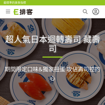
最精準的美食指標
超人氣日本迴轉壽司 藏壽
司
期間限定口味&獨家扭蛋 攻佔壽司控的
心