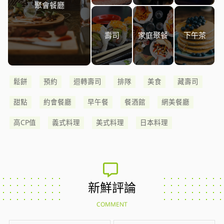
聚會餐廳
壽司
家庭聚餐
下午茶
鬆餅
預約
迴轉壽司
排隊
美食
藏壽司
甜點
約會餐廳
早午餐
餐酒館
網美餐廳
高CP值
義式料理
美式料理
日本料理
新鮮評論
COMMENT