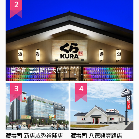
2
藏壽司 高雄時代大道店
3
4
藏壽司 新店威秀裕隆店
藏壽司 八德興豐路店