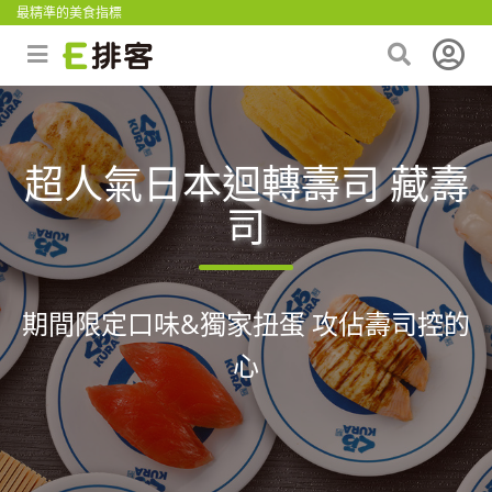
最精準的美食指標
超人氣日本迴轉壽司 藏壽
司
期間限定口味&獨家扭蛋 攻佔壽司控的
心