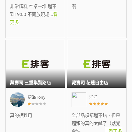
非常糟糕 空桌一堆 還不
讚
到19:00 不開放現場
...
看
更多
藏壽司 三重集賢路店
藏壽司 花蓮自由店
紹海Tony
洋洋
真的很難用
全部品項都還不錯，但是
麵類的真的太鹹了（感覺
會洗
...
看更多