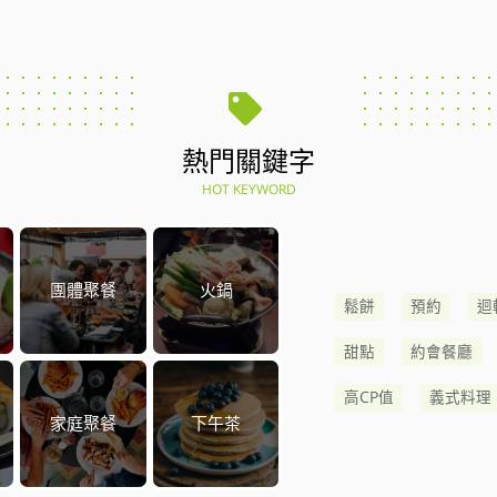
熱門關鍵字
HOT KEYWORD
團體聚餐
火鍋
鬆餅
預約
迴
甜點
約會餐廳
高CP值
義式料理
家庭聚餐
下午茶