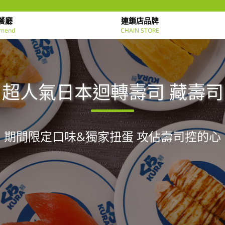
餐廳
連鎖店品牌
mend
CHAIN STORE
超人氣日本迴轉壽司 藏壽司
期間限定口味&獨家扭蛋 攻佔壽司控的心