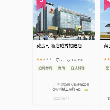
代大道店
藏壽司 新店威秀裕隆店
藏
343818
23
176190
日式料理
迴轉壽司
壽司
日式料理
迴
帳時候蟑螂跑到
叫號系統大概連續20桌
名店員只是默
都是叫線上預約時間
看更
看更多
5
-2026-06-17
姿