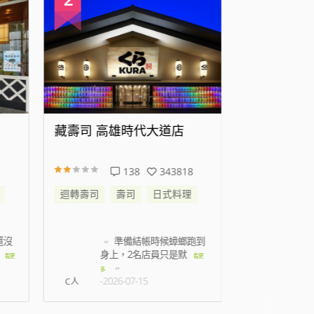
藏壽司 高雄時代大道店
藏壽司 新
138
343818
迴轉壽司
壽司
日式料理
迴轉壽司
還沒
準備結帳時候蟑螂跑到
叫
身上，2名店員只是默
都是
看更
看更
多
-2026-07-15
-2026
C人