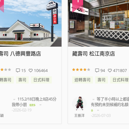
壽司 八德興豐路店
藏壽司 松江南京店
15
106464
94
471807
轉壽司
壽司
日式料理
迴轉壽司
壽司
日式料理
115.2/18日晚上8店45分
等了半小時以上都
我帶小朋
有預約未到候補的名額
看更多
-2026-02-19
多
-2026-07-03
穎
王振洋