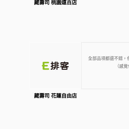
藏壽司 桃園遠百店
全部品項都還不錯，
（感覺
藏壽司 花蓮自由店