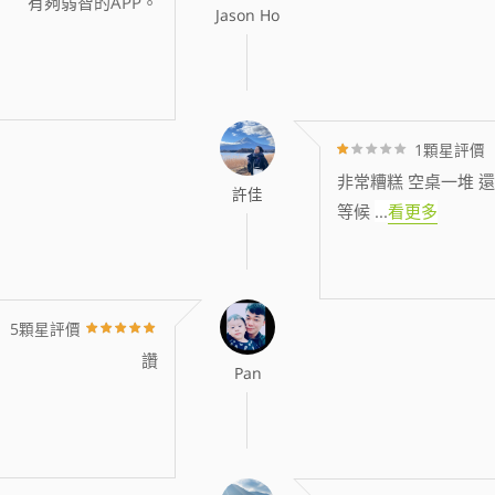
有夠弱智的APP。
Jason Ho
1顆星評價
非常糟糕 空桌一堆 還
許佳
等候
...
看更多
5顆星評價
讚
Pan