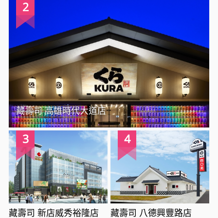
2
藏壽司 高雄時代大道店
3
4
藏壽司 新店威秀裕隆店
藏壽司 八德興豐路店