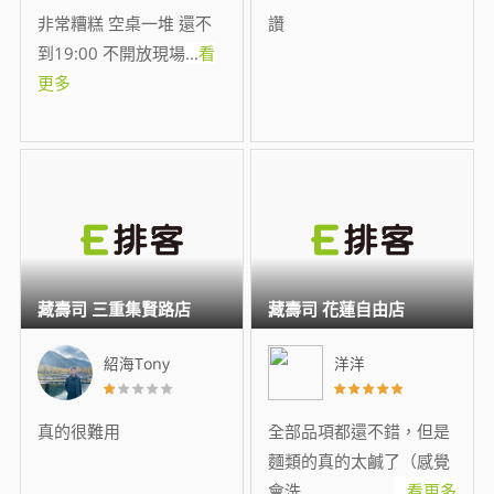
非常糟糕 空桌一堆 還不
讚
到19:00 不開放現場
...
看
更多
藏壽司 三重集賢路店
藏壽司 花蓮自由店
紹海Tony
洋洋
真的很難用
全部品項都還不錯，但是
麵類的真的太鹹了（感覺
會洗
...
看更多