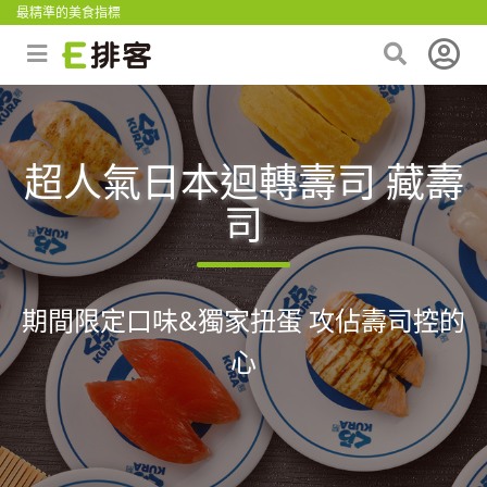
最精準的美食指標
超人氣日本迴轉壽司 藏壽
司
期間限定口味&獨家扭蛋 攻佔壽司控的
心