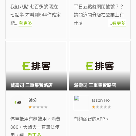
我訂八點 七百多號 現在
平日五點就關閉抽號？？
七點半 才叫到644你確定
請問這間分店在營業上有
能
...
看更多
什麼
...
看更多
藏壽司 三重集賢路店
藏壽司 三重集賢路店
師公
Jason Ho
停車抵用有夠難用，消費
有夠弱智的APP。
880，大熱天一直無法使
用，連
...
看更多