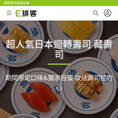
最精準的美食指標
超人氣日本迴轉壽司 藏壽
司
期間限定口味&獨家扭蛋 攻佔壽司控的
心