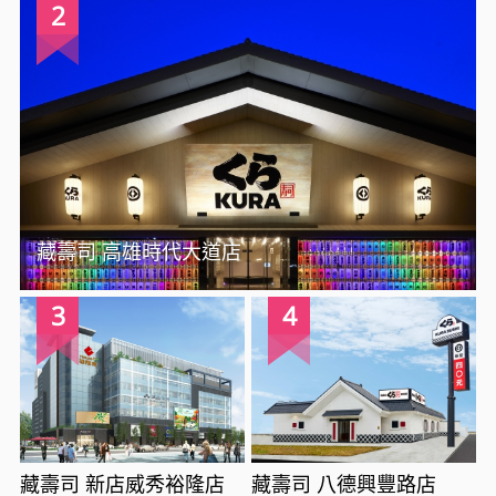
2
藏壽司 高雄時代大道店
3
4
藏壽司 新店威秀裕隆店
藏壽司 八德興豐路店