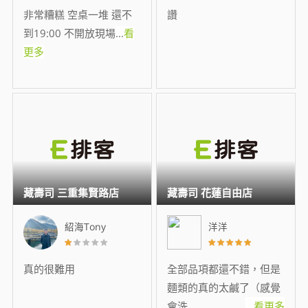
非常糟糕 空桌一堆 還不
讚
到19:00 不開放現場
...
看
更多
藏壽司 三重集賢路店
藏壽司 花蓮自由店
紹海Tony
洋洋
真的很難用
全部品項都還不錯，但是
麵類的真的太鹹了（感覺
會洗
...
看更多