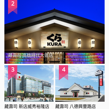
2
藏壽司 高雄時代大道店
3
4
藏壽司 新店威秀裕隆店
藏壽司 八德興豐路店