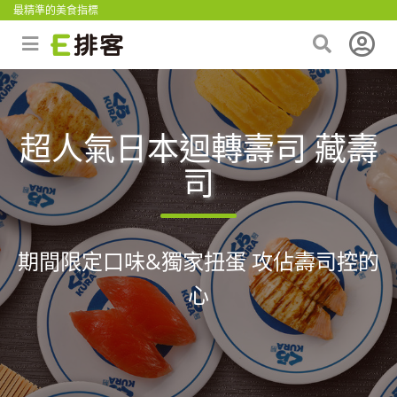
最精準的美食指標
超人氣日本迴轉壽司 藏壽
司
期間限定口味&獨家扭蛋 攻佔壽司控的
心