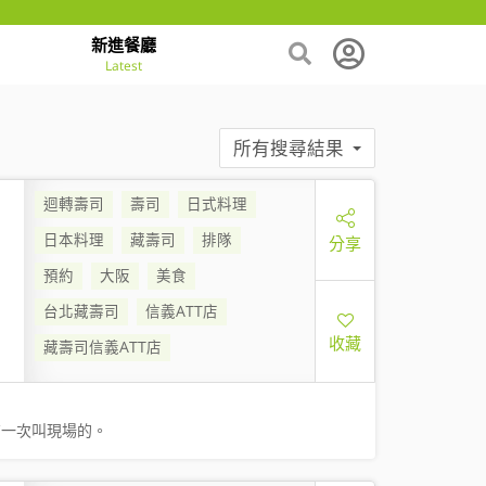
新進餐廳
Latest
所有搜尋結果
迴轉壽司
壽司
日式料理
日本料理
藏壽司
排隊
分享
預約
大阪
美食
台北藏壽司
信義ATT店
收藏
藏壽司信義ATT店
有一次叫現場的。