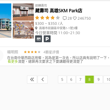
迴轉壽司
藏壽司 高雄SKM Park店
28
246750
$300 ~ $350 /人
高雄市前鎮區中安路1-1號3樓
今日營業時間 11:00~21:30
楊明照
4顆星評價
在台南中華西路店用餐，因為是第一次去，所以店員有說明了一下
看更多
清楚，總算再次要求之下要講聽得更清楚了
5
6
7
8
9
1