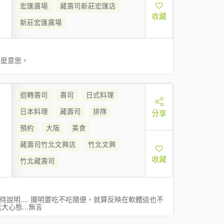
宏匯廣場
藏壽司新莊宏匯店
收藏
新莊宏匯廣場
什麼意思。
迴轉壽司
壽司
日式料理
日本料理
藏壽司
排隊
分享
預約
大阪
美食
藏壽司竹北文興店
竹北文興
收藏
竹北藏壽司
說明.... 擺明要吃不吃隨便，就算反映在軟體這也不
心態...無言