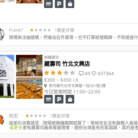
Frank?️
1顆星評價
現場無法抽號碼，然後站在外面等，也不打算給號碼牌，不知道是
迴轉壽司
藏壽司 竹北文興店
49
437364
$300 ~ $350 /人
新竹縣竹北市文興路一段301號2樓
今日營業時間 11:00~22:00
柏宏
1顆星評價
超差的消費感受...現場號碼機關閉就算了，等候完全沒有服務人員接待
看更多
會有藏壽司廠商客服理會，期待台灣能有別家超越，真的是老大