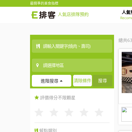
最精準的美食指標
人氣
人氣店排隊預約
Recom
總共6
清除條件
搜尋
進階搜尋
評價得分
不限
顆星
餐點類別