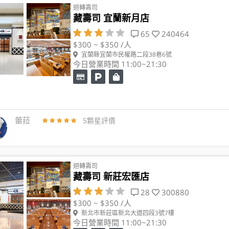
迴轉壽司
藏壽司 宜蘭新月店
65
240464
$300 ~ $350 /人
宜蘭縣宜蘭市民權路二段38巷6號
今日營業時間 11:00~21:30
蕾菈
5顆星評價
迴轉壽司
藏壽司 新莊宏匯店
28
300880
$300 ~ $350 /人
新北市新莊區新北大道四段3號7樓
今日營業時間 11:00~21:30