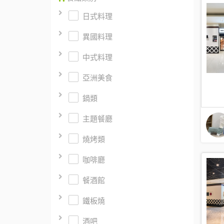
日式料理
異國料理
中式料理
亞洲美食
鍋類
主題餐廳
燒烤類
咖啡廳
餐酒館
鐵板燒
酒吧