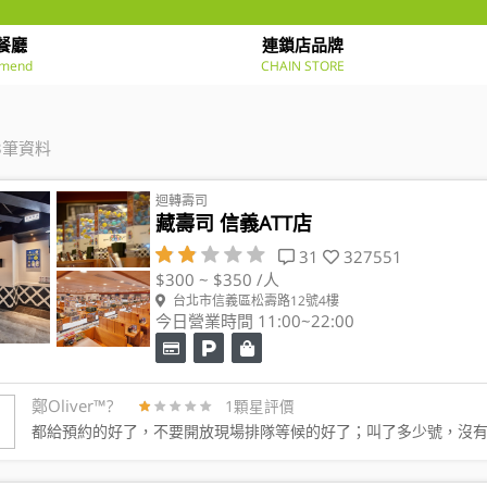
餐廳
連鎖店品牌
mend
CHAIN STORE
3筆資料
迴轉壽司
藏壽司 信義ATT店
31
327551
$300 ~ $350 /人
台北市信義區松壽路12號4樓
今日營業時間 11:00~22:00
鄭Oliver™️?
1顆星評價
都給預約的好了，不要開放現場排隊等候的好了；叫了多少號，沒