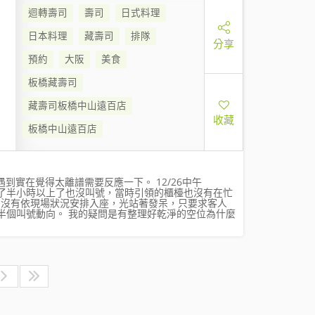
迴轉壽司
壽司
日式料理
日本料理
藏壽司
排隊
分享
預約
大阪
美食
板橋藏壽司
藏壽司板橋中山遠百店
收藏
板橋中山遠百店
到實在覺得太離譜需要反應一下。 12/26中午
空了半小時以上了也沒叫號，當時引領的櫃檯也沒有在忙
卻沒有依現場狀況安排入座，光站著發呆，只要求客人
半個叫號動向。 我的疑問是有整理好乾淨的空位為什麼