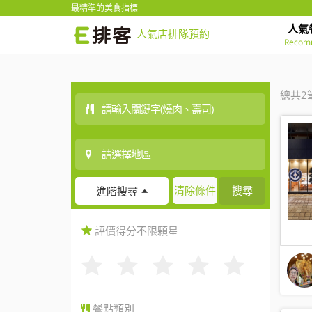
最精準的美食指標
人氣
人氣店排隊預約
Recom
總共2
清除條件
搜尋
進階搜尋
評價得分
不限
顆星
餐點類別