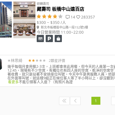
迴轉壽司
藏壽司 板橋中山遠百店
14
283357
$300 ~ $350 /人
新北市板橋區中山路一段152號5樓
今日營業時間 11:00~22:00
✭林思綺
2顆星評價
幾乎每個月會用餐2-3次，上班都會來此用餐，但今天的人員第一次遇
12:45，現場有不少空席，有獨位也有四人座的空席，乾淨的空席
著收費，就只是站著不安排座位叫號，今天中午是男服務人員，他
在外面等叫號，就這樣9組正在候位客人等了半小時以上，卻沒聽到
看更多
不能引領客人入座？（有照片為證
1