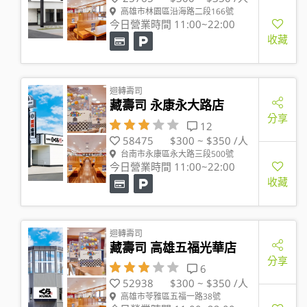
高雄市林園區沿海路二段166號
今日營業時間 11:00~22:00
收藏
迴轉壽司
藏壽司 永康永大路店
分享
12
58475
$300 ~ $350 /人
台南市永康區永大路三段500號
今日營業時間 11:00~22:00
收藏
迴轉壽司
藏壽司 高雄五福光華店
分享
6
52938
$300 ~ $350 /人
高雄市苓雅區五福一路38號