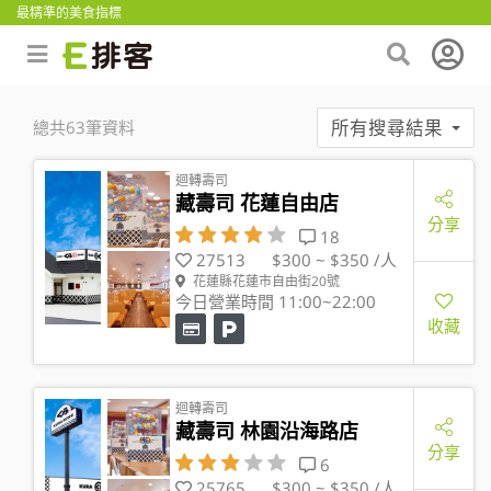
最精準的美食指標
所有搜尋結果
總共63筆資料
迴轉壽司
藏壽司 花蓮自由店
分享
18
27513
$300 ~ $350 /人
花蓮縣花蓮市自由街20號
今日營業時間 11:00~22:00
收藏
迴轉壽司
藏壽司 林園沿海路店
分享
6
25765
$300 ~ $350 /人