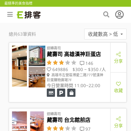
最精準的美食指標
收藏數高 > 低
總共63筆資料
迴轉壽司
藏壽司 高雄漢神巨蛋店
分享
146
649886
$300 ~ $350 /人
高雄市左營區博愛二路777號漢神
巨蛋購物廣場7F
今日營業時間 11:00~22:00
收藏
迴轉壽司
藏壽司 台北館前店
分享
97