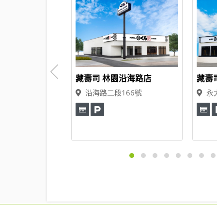
自由店
藏壽司 林園沿海路店
藏壽
號
沿海路二段166號
永