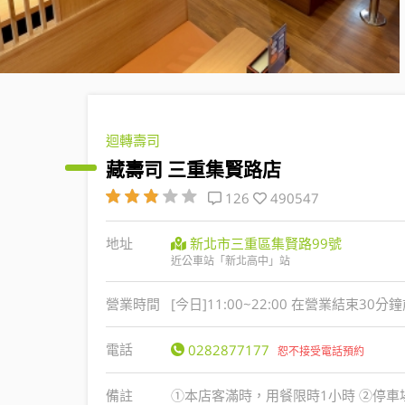
迴轉壽司
藏壽司 三重集賢路店
126
490547
地址
新北市三重區集賢路99號
近公車站「新北高中」站
營業時間
[今日]11:00~22:00 在營業結束30
電話
0282877177
恕不接受電話預約
備註
①本店客滿時，用餐限時1小時 ②停車場「