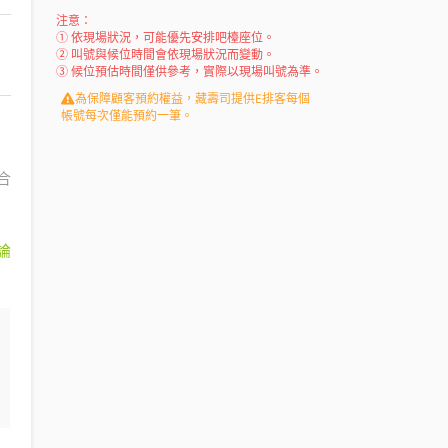
注意：
① 依現場狀況，可能優先安排吧檯座位。
② 叫號與候位時間會依現場狀況而變動。
③ 候位預估時間僅供參考，實際以現場叫號為準。
為保障顧客預約權益，藏壽司提供E排客每個
帳號每次僅能預約一筆。
合
論