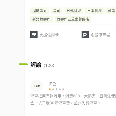
迴轉壽司
壽司
日式料理
日本料理
藏壽
新北藏壽司
藏壽司三重集賢路店
支援信用卡
附設停車場
評論
(126)
師公
停車抵用有夠難用，消費880，大熱天一直無法
金，坑了我30元停車費，並非免費停車。