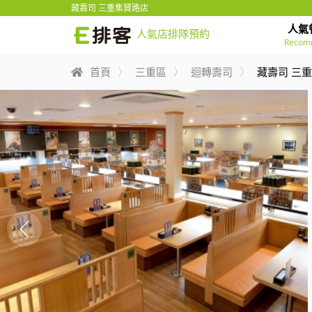
藏壽司 三重集賢路店
人氣
人氣店排隊預約
Recom
首頁
三重區
迴轉壽司
藏壽司 三