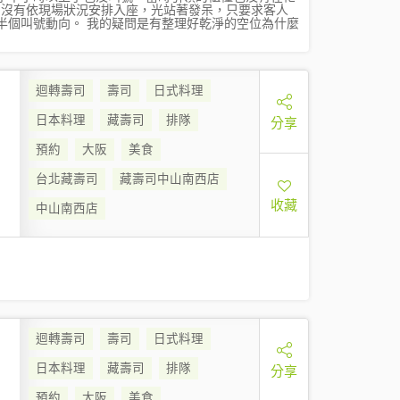
卻沒有依現場狀況安排入座，光站著發呆，只要求客人
半個叫號動向。 我的疑問是有整理好乾淨的空位為什麼
迴轉壽司
壽司
日式料理
日本料理
藏壽司
排隊
分享
預約
大阪
美食
台北藏壽司
藏壽司中山南西店
收藏
中山南西店
迴轉壽司
壽司
日式料理
日本料理
藏壽司
排隊
分享
預約
大阪
美食