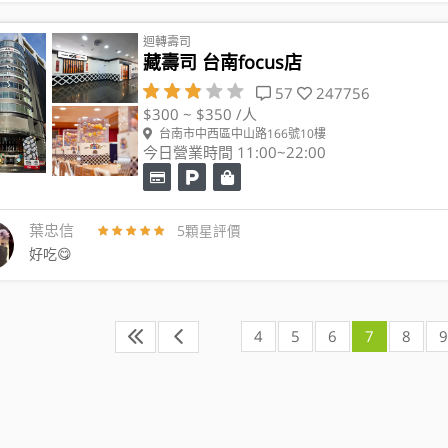
迴轉壽司
藏壽司 台南focus店
57
247756
$300 ~ $350 /人
台南市中西區中山路166號10樓
今日營業時間 11:00~22:00
葉忠信
5顆星評價
好吃😋
4
5
6
7
8
9