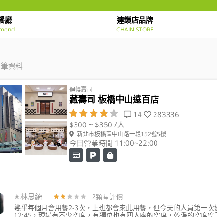
餐廳
連鎖店品牌
mend
CHAIN STORE
2筆資料
迴轉壽司
藏壽司 板橋中山遠百店
14
283336
$300 ~ $350 /人
新北市板橋區中山路一段152號5樓
今日營業時間 11:00~22:00
✭林思綺
2顆星評價
幾乎每個月會用餐2-3次，上班都會來此用餐，但今天的人員第一次遇
12:45，現場有不少空席，有獨位也有四人座的空席，乾淨的空席