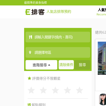
最精準的美食指標
人氣
人氣店排隊預約
Recom
總共6
清除條件
搜尋
進階搜尋
評價得分
不限
顆星
餐點類別