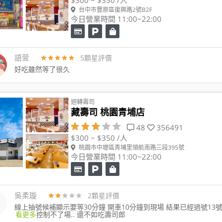
台中市豐原區復興路2號B2F
今日營業時間 11:00~22:00
語萱
5顆星評價
好吃雖然等了很久
迴轉壽司
藏壽司 桃園青埔店
48
356491
$300 ~ $350 /人
桃園市中壢區青埔里領航南路三段395號
今日營業時間 11:00~22:00
吳柔璇
2顆星評價
線上抽號候補顯示要等30分鐘 開車10分鐘到現場 結果已經過號1
看更多
控制不了場.. 還不如吃壽司郎