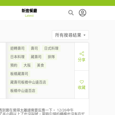
新進餐廳
Latest
所有搜尋結果
迴轉壽司
壽司
日式料理
日本料理
藏壽司
排隊
分享
預約
大阪
美食
板橋藏壽司
藏壽司板橋中山遠百店
收藏
板橋中山遠百店
到實在覺得太離譜需要反應一下。 12/26中午
空了半小時以上了也沒叫號，當時引領的櫃檯也沒有在忙