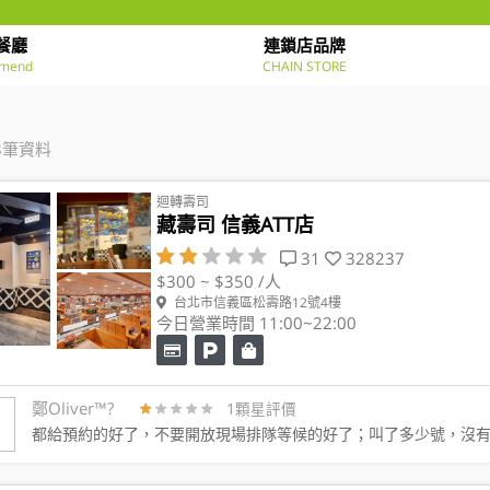
餐廳
連鎖店品牌
mend
CHAIN STORE
8筆資料
迴轉壽司
藏壽司 信義ATT店
31
328237
$300 ~ $350 /人
台北市信義區松壽路12號4樓
今日營業時間 11:00~22:00
鄭Oliver™️?
1顆星評價
都給預約的好了，不要開放現場排隊等候的好了；叫了多少號，沒