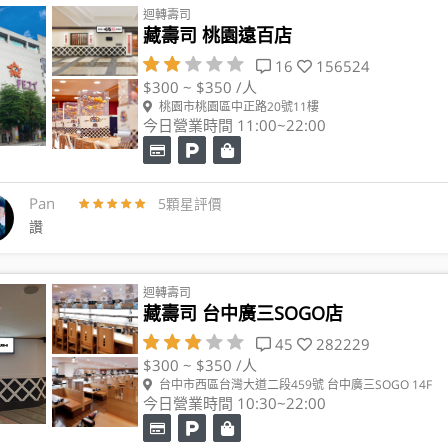
迴轉壽司
藏壽司 桃園遠百店
16
156524
$300 ~ $350 /人
桃園市桃園區中正路20號11樓
今日營業時間 11:00~22:00
Pan
5顆星評價
讚
迴轉壽司
藏壽司 台中廣三SOGO店
45
282229
$300 ~ $350 /人
台中市西區台灣大道二段459號 台中廣三SOGO 14F
今日營業時間 10:30~22:00