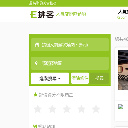
最精準的美食指標
人氣
人氣店排隊預約
Recom
總共4
清除條件
搜尋
進階搜尋
評價得分
不限
顆星
餐點類別