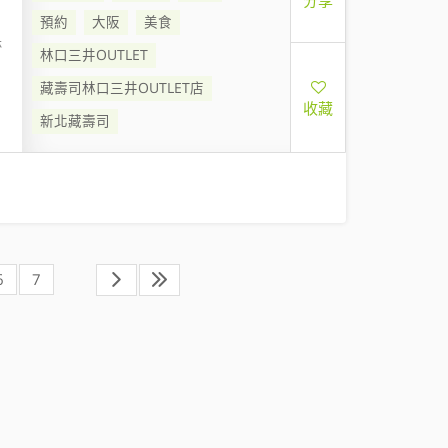
分享
預約
大阪
美食
林
林口三井OUTLET
藏壽司林口三井OUTLET店
收藏
新北藏壽司
6
7