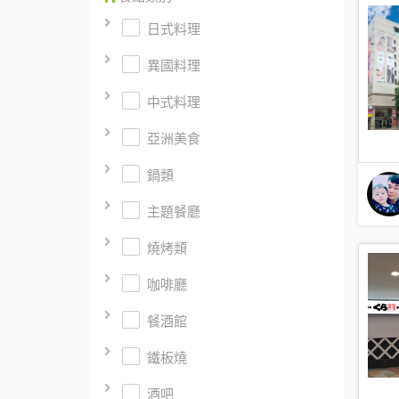
日式料理
異國料理
中式料理
亞洲美食
鍋類
主題餐廳
燒烤類
咖啡廳
餐酒館
鐵板燒
酒吧