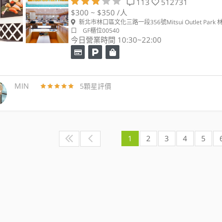
113
512731
$300 ~ $350 /人
新北市林口區文化三路一段356號Mitsui Outlet Park 
口 GF櫃位00540
今日營業時間 10:30~22:00
MIN
5顆星評價
1
2
3
4
5