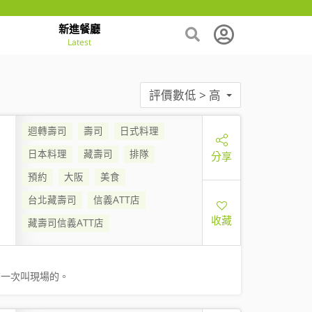
新進餐廳
Latest
評價數低 > 高
迴轉壽司
壽司
日式料理
日本料理
藏壽司
排隊
分享
預約
大阪
美食
台北藏壽司
信義ATT店
收藏
藏壽司信義ATT店
有一次叫現場的。