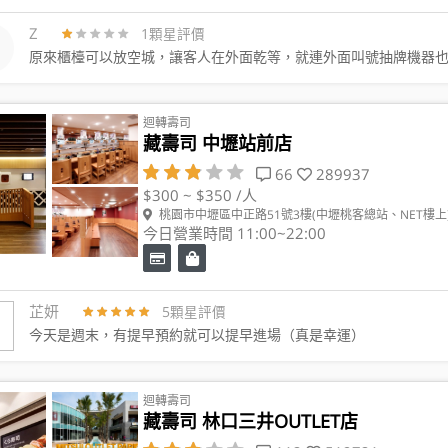
Z
1顆星評價
原來櫃檯可以放空城，讓客人在外面乾等，就連外面叫號抽牌機器
迴轉壽司
藏壽司 中壢站前店
66
289937
$300 ~ $350 /人
桃園市中壢區中正路51號3樓(中壢桃客總站、NET樓上
今日營業時間 11:00~22:00
芷妍
5顆星評價
今天是週末，有提早預約就可以提早進場（真是幸運）
迴轉壽司
藏壽司 林口三井OUTLET店