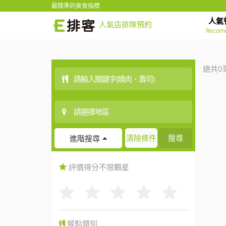
最精準的美食指標
人氣
人氣店排隊預約
Recom
總共0
清除條件
搜尋
進階搜尋
評價得分
不限
顆星
餐點類別