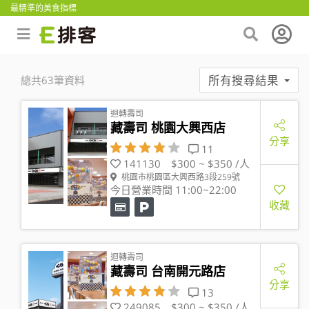
最精準的美食指標
所有搜尋結果
總共63筆資料
迴轉壽司
藏壽司 桃園大興西店
分享
11
141130
$300 ~ $350 /人
桃園市桃園區大興西路3段259號
今日營業時間 11:00~22:00
收藏
迴轉壽司
藏壽司 台南開元路店
分享
13
249085
$300 ~ $350 /人