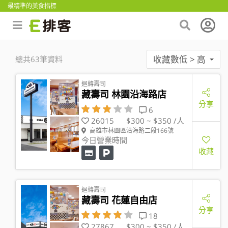
最精準的美食指標
收藏數低 > 高
總共63筆資料
迴轉壽司
藏壽司 林園沿海路店
分享
6
26015
$300 ~ $350 /人
高雄市林園區沿海路二段166號
今日營業時間
收藏
迴轉壽司
藏壽司 花蓮自由店
分享
18
27867
$300 ~ $350 /人