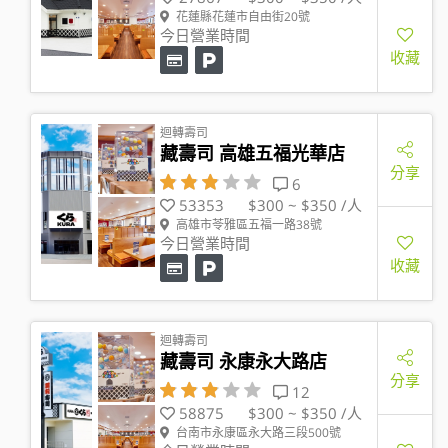
花蓮縣花蓮市自由街20號
今日營業時間
收藏
迴轉壽司
藏壽司 高雄五福光華店
分享
6
53353
$300 ~ $350 /人
高雄市苓雅區五福一路38號
今日營業時間
收藏
迴轉壽司
藏壽司 永康永大路店
分享
12
58875
$300 ~ $350 /人
台南市永康區永大路三段500號