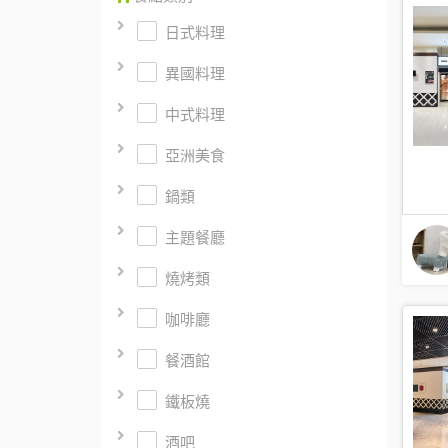
日式料理
異國料理
中式料理
亞洲美食
鍋類
主題餐廳
燒烤類
咖啡廳
餐酒館
鐵板燒
酒吧