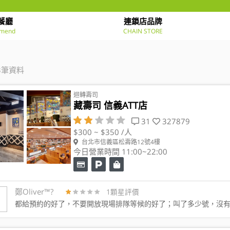
餐廳
連鎖店品牌
mend
CHAIN STORE
3筆資料
迴轉壽司
藏壽司 信義ATT店
31
327879
$300 ~ $350 /人
台北市信義區松壽路12號4樓
今日營業時間 11:00~22:00
鄭Oliver™️?
1顆星評價
都給預約的好了，不要開放現場排隊等候的好了；叫了多少號，沒