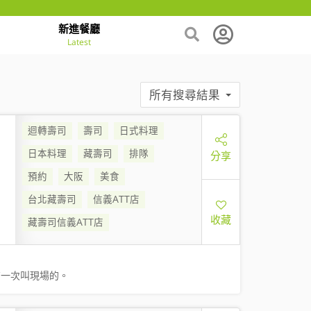
新進餐廳
Latest
所有搜尋結果
迴轉壽司
壽司
日式料理
日本料理
藏壽司
排隊
分享
預約
大阪
美食
台北藏壽司
信義ATT店
收藏
藏壽司信義ATT店
有一次叫現場的。