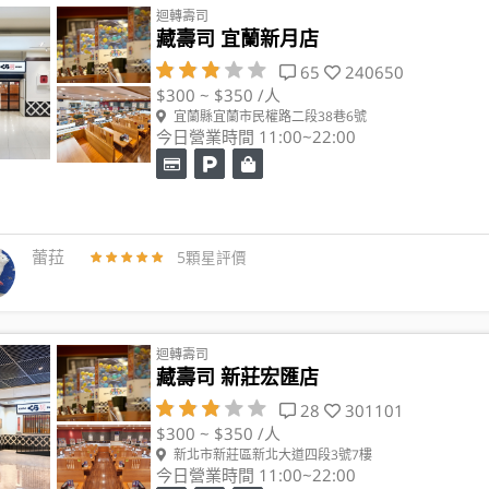
迴轉壽司
藏壽司 宜蘭新月店
65
240650
$300 ~ $350 /人
宜蘭縣宜蘭市民權路二段38巷6號
今日營業時間 11:00~22:00
蕾菈
5顆星評價
迴轉壽司
藏壽司 新莊宏匯店
28
301101
$300 ~ $350 /人
新北市新莊區新北大道四段3號7樓
今日營業時間 11:00~22:00