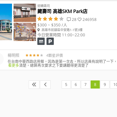
迴轉壽司
藏壽司 高雄SKM Park店
28
246958
$300 ~ $350 /人
高雄市前鎮區中安路1-1號3樓
今日營業時間 11:00~22:00
楊明照
4顆星評價
在台南中華西路店用餐，因為是第一次去，所以店員有說明了一下
看更多
清楚，總算再次要求之下要講聽得更清楚了
5
6
7
8
9
1