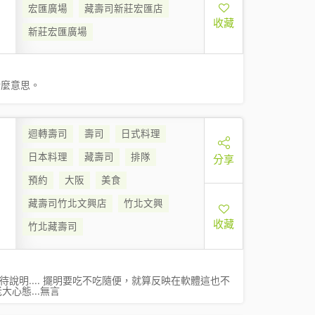
宏匯廣場
藏壽司新莊宏匯店
收藏
新莊宏匯廣場
什麼意思。
迴轉壽司
壽司
日式料理
日本料理
藏壽司
排隊
分享
預約
大阪
美食
藏壽司竹北文興店
竹北文興
收藏
竹北藏壽司
說明.... 擺明要吃不吃隨便，就算反映在軟體這也不
心態...無言