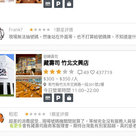
Frank?️
1顆星評價
現場無法抽號碼，然後站在外面等，也不打算給號碼牌，不知道是
迴轉壽司
藏壽司 竹北文興店
49
437719
$300 ~ $350 /人
新竹縣竹北市文興路一段301號2樓
今日營業時間 11:00~22:00
柏宏
1顆星評價
超差的消費感受...現場號碼機關閉就算了，等候完全沒有服務人員接待
看更多
會有藏壽司廠商客服理會，期待台灣能有別家超越，真的是老大