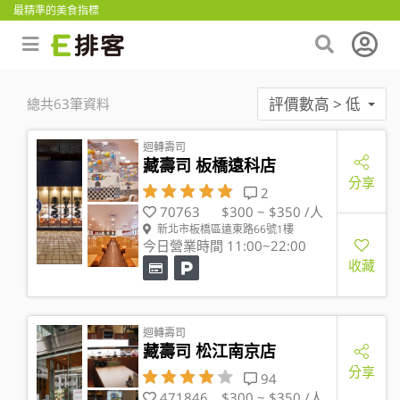
最精準的美食指標
評價數高 > 低
總共63筆資料
迴轉壽司
藏壽司 板橋遠科店
分享
2
70763
$300 ~ $350 /人
新北市板橋區遠東路66號1樓
今日營業時間 11:00~22:00
收藏
迴轉壽司
藏壽司 松江南京店
分享
94
471846
$300 ~ $350 /人