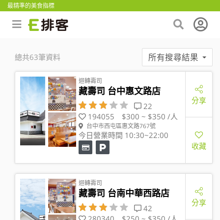
最精準的美食指標
所有搜尋結果
總共63筆資料
迴轉壽司
藏壽司 台中惠文路店
分享
22
194055
$300 ~ $350 /人
台中市西屯區惠文路767號
今日營業時間 10:30~22:00
收藏
迴轉壽司
藏壽司 台南中華西路店
分享
42
280340
$250 ~ $350 /人