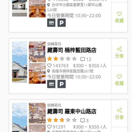
台中市沙鹿區鹿寮里11鄰中山路
520號
今日營業時間 10:30~22:00
收藏
迴轉壽司
藏壽司 楠梓藍田路店
分享
12
143763
$300 ~ $350 /人
高雄市楠梓區藍田路267號
今日營業時間 10:30~22:00
收藏
迴轉壽司
藏壽司 羅東中山路店
分享
3
91291
$300 ~ $350 /人