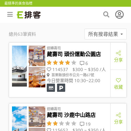
最精準的美食指標
所有搜尋結果
總共63筆資料
迴轉壽司
藏壽司 頭份運動公園店
分享
6
114537
$300 ~ $350 /人
苗栗縣頭份市公北一路67號
今日營業時間 10:30~22:00
收藏
迴轉壽司
藏壽司 沙鹿中山路店
分享
19
115652
$300 ~ $350 /人