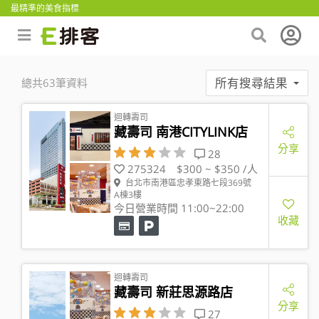
最精準的美食指標
所有搜尋結果
總共63筆資料
迴轉壽司
藏壽司 南港CITYLINK店
分享
28
275324
$300 ~ $350 /人
台北市南港區忠孝東路七段369號
A棟3樓
今日營業時間 11:00~22:00
收藏
迴轉壽司
藏壽司 新莊思源路店
分享
27