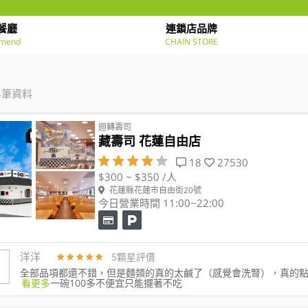
餐廳
連鎖店品牌
mend
CHAIN STORE
3筆資料
迴轉壽司
藏壽司 花蓮自由店
18
27530
$300 ~ $350 /人
花蓮縣花蓮市自由街20號
今日營業時間 11:00~22:00
洋洋
5顆星評價
全部品項都還不錯，但是麵類的真的太鹹了（感覺會洗腎），真的
看更多
一碗100多不便宜只能擺著不吃