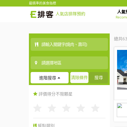
最精準的美食指標
人氣
人氣店排隊預約
Recom
總共6
清除條件
搜尋
進階搜尋
評價得分
不限
顆星
餐點類別