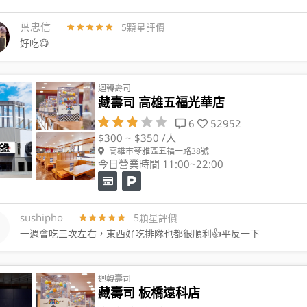
葉忠信
5顆星評價
好吃😋
迴轉壽司
藏壽司 高雄五福光華店
6
52952
$300 ~ $350 /人
高雄市苓雅區五福一路38號
今日營業時間 11:00~22:00
sushipho
5顆星評價
一週會吃三次左右，東西好吃排隊也都很順利👍平反一下
迴轉壽司
藏壽司 板橋遠科店