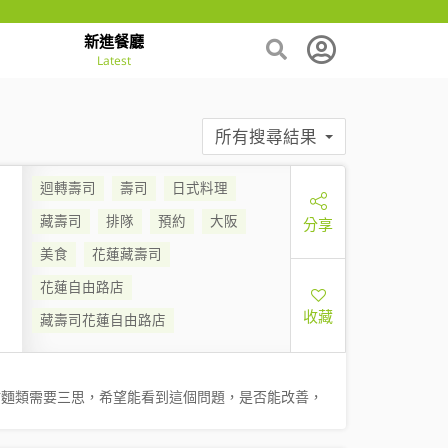
新進餐廳
Latest
所有搜尋結果
迴轉壽司
壽司
日式料理
藏壽司
排隊
預約
大阪
分享
美食
花蓮藏壽司
花蓮自由路店
收藏
藏壽司花蓮自由路店
點麵類需要三思，希望能看到這個問題，是否能改善，